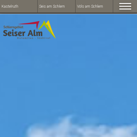
Kastelruth
Seis am Schlern
Völs am Schlern