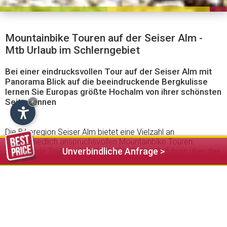
Mountainbike Touren auf der Seiser Alm -
Mtb Urlaub im Schlerngebiet
Bei einer eindrucksvollen Tour auf der Seiser Alm mit
Panorama Blick auf die beeindruckende Bergkulisse
lernen Sie Europas größte Hochalm von ihrer schönsten
Seite kennen
×
Die Bikeregion Seiser Alm bietet eine Vielzahl an
unterschiedlich anspruchsvollen Mountainbike Touren.
Unverbindliche Anfrage >
Aufregende Trails und spektakuläre Downhills führen über das
Hochplateau und garantieren traumhafte Ausblicke auf
Langkofel, Plattkofel und Schlern. Wer es gern gemütlicher
mag fährt mit der
Umlaufbahn
auf die Alm und startet von
der Bergstation zu schönen MTB Touren. Motivierte
Mountainbiker meistern auch den Anstieg auf Europas größte
Hochalm auf zwei Rädern und genießen die wohlverdiente
Rast bei einer der zahlreichen
Hütten
.