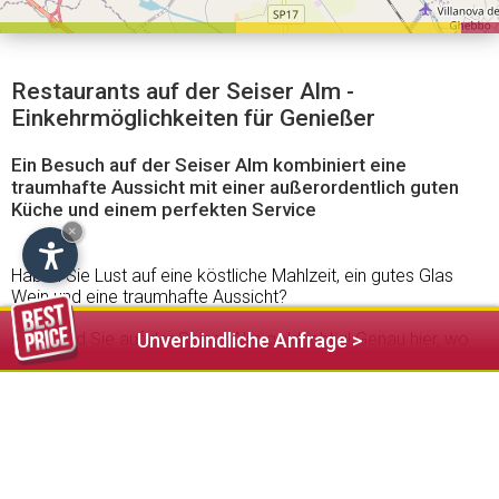
Restaurants auf der Seiser Alm -
Einkehrmöglichkeiten für Genießer
Ein Besuch auf der Seiser Alm kombiniert eine
traumhafte Aussicht mit einer außerordentlich guten
Küche und einem perfekten Service
×
Haben Sie Lust auf eine köstliche Mahlzeit, ein gutes Glas
Wein und eine traumhafte Aussicht?
Dann sind Sie auf der Seiser Alm goldrichtig! Genau hier, wo
Unverbindliche Anfrage >
die Berggipfel den Himmel berühren kommt jeder auf den
Geschmack einer exzellenten Küche. Ob im Restaurant oder
in einer der vielen rustikalen
Almhütten
, hier achtet man auf
einzigartige Qualität und ausnahmslos guten Service. Das
vielfältige Angebot reicht von traditionellen Südtiroler
Speisen, zu mediterranen und internationalen Gerichten bis
hin zu Spezialitäten der Gourmetküche. Die Entscheidung fällt