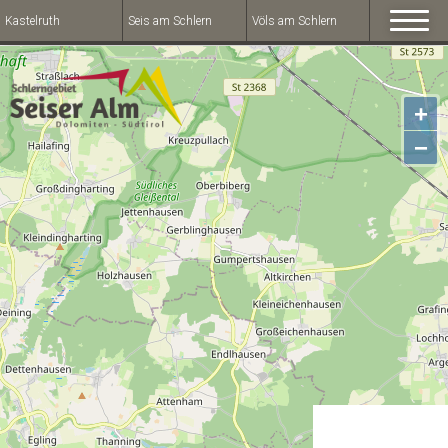
Kastelruth
Seis am Schlern
Völs am Schlern
+
−