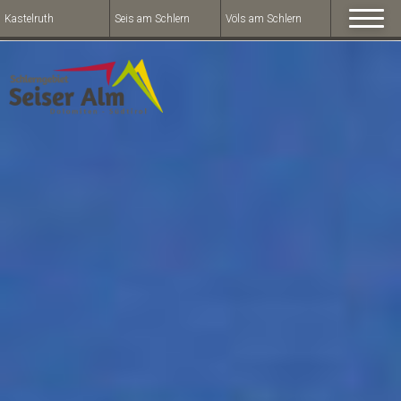
Kastelruth
Seis am Schlern
Völs am Schlern