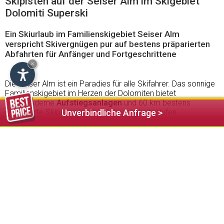
Skipisten auf der Seiser Alm im Skigebiet
Dolomiti Superski
Ein Skiurlaub im Familienskigebiet Seiser Alm
verspricht Skivergnügen pur auf bestens präparierten
Abfahrten für Anfänger und Fortgeschrittene
×
Die Seiser Alm ist ein Paradies für alle Skifahrer. Das sonnige
Familienskigebiet im Herzen der Dolomiten bietet
hochmoderne
Aufstiegsanlagen
und 60 km bestens
präparierte Skipisten in allen Schwierigkeitsstufen.
Unverbindliche Anfrage >
Erstklassige Restaurants und urige
Almhütten
laden auf der
größten Hochalm Europas zur wohlverdienten Rast ein.
Das atemberaubende Panorama auf die umliegenden
Berggipfel, mit dem majestätischen Schlern und der
einzigartigen Langkofelgruppe, wird Sie beim Skifahren auf
der Seiser Alm auf Schritt und Tritt begleiten.
Saisonszeiten Winter 2026/27