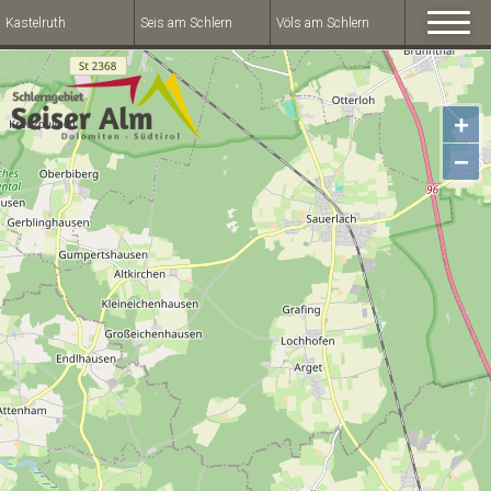
Kastelruth
Seis am Schlern
Völs am Schlern
+
−