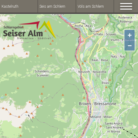
Kastelruth
Seis am Schlern
Völs am Schlern
+
−