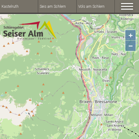
Kastelruth
Seis am Schlern
Völs am Schlern
+
−