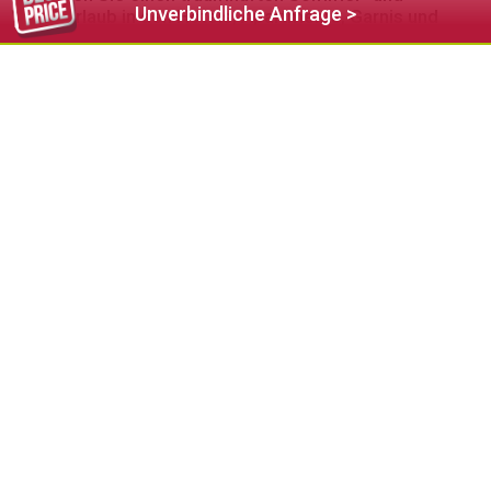
Unverbindliche Anfrage >
Winterurlaub in den Hotels, Apartments, Garnis und
Pensionen auf der Seiser Alm in Südtirol
Die Seiser Alm bietet zahlreiche erstklassige
Beherbergungsbetriebe für Ihren Bergurlaub im Südtiroler
Schlerngebiet. Sie suchen ein luxuriöses 4 Sterne
Wellnesshotel
mit Schwimmbad und Gourmetrestaurant?
Oder bevorzugen Sie eine gemütliche, ruhig gelegene
Frühstückspension
oder
Ferienwohnung
für Ihren
Familienurlaub? Oder wünschen Sie Ihren langersehnten
Urlaub auf einem idyllisch gelegenen Bauernhof verbringen?
UNESCO Weltnaturerbe