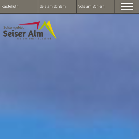
Kastelruth
Seis am Schlern
Völs am Schlern