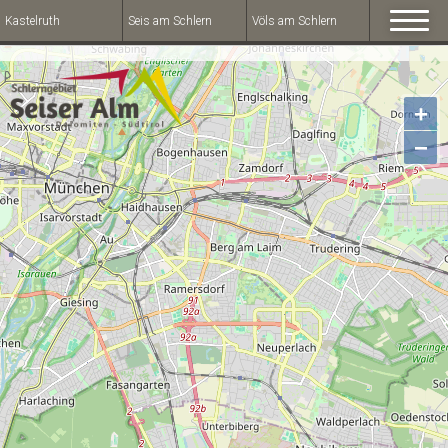
Kastelruth
Seis am Schlern
Völs am Schlern
+
−