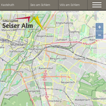
Kastelruth
Seis am Schlern
Völs am Schlern
+
−