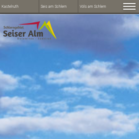
Kastelruth
Seis am Schlern
Völs am Schlern