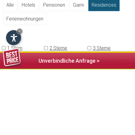
Alle
Hotels
Pensionen
Garni
Residences
Ferienwohnungen
×
1 Stern
2 Sterne
3 Sterne
Unverbindliche Anfrage >
3 Sterne
4 Sterne
4 Sterne Superior
Superior
5 Sterne
Abkommen mit
Abkommen mit
öffentlichem
öffentlichen
Schwimmbad
Tennisplätzen
Abkommen mit
Animazion
Annahme von
öffentlicher
Haustieren
Sauna
Auf der Skipiste
Aufzug
Babysitter Service