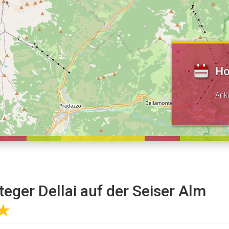
Ho
Ank
teger Dellai auf der Seiser Alm
★