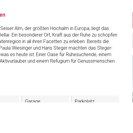
nen
 Seiser Alm, der größten Hochalm in Europa, liegt das
ellai. Ein besonderer Ort, Kraft aus der Ruhe zu schöpfen
tenregion in all ihren Facetten zu erleben. Bereits die
 Paula Wiesinger und Hans Steger machten das Steger-
, was es heute ist: Einer Oase für Ruhesuchende, einem
r Aktivurlauber und einem Refugium für Genussmenschen.
Garage
Parkplatz
auna
Whirlpool
Türkisches Bad
eich
Restaurant
Internetzugang