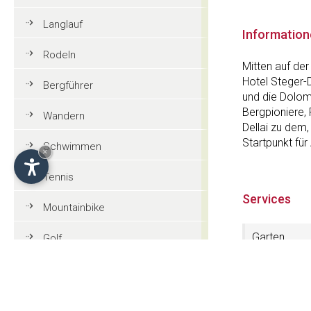
Langlauf
Informatio
Rodeln
Mitten auf der
Hotel Steger-D
Bergführer
und die Dolomi
Bergpioniere,
Wandern
Dellai zu dem
Startpunkt fü
Schwimmen
×
Tennis
Services
Mountainbike
Garten
Golf
Finnische S
Reiten
Wellnessber
Paragleiten