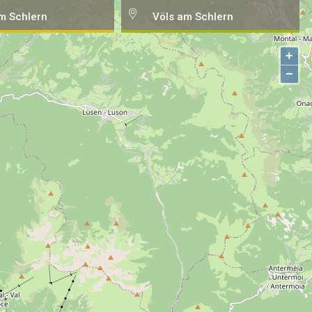
m Schlern
Völs am Schlern
+
−