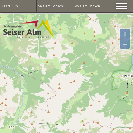
Kastelruth
Seis am Schlern
Völs am Schlern
+
−