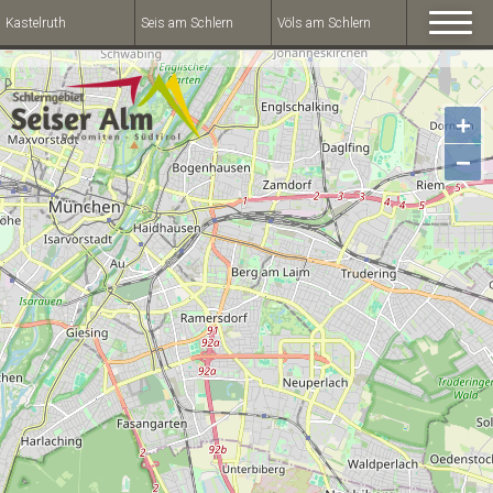
Kastelruth
Seis am Schlern
Völs am Schlern
+
−