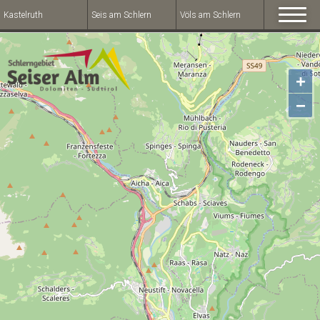
Kastelruth
Seis am Schlern
Völs am Schlern
+
−