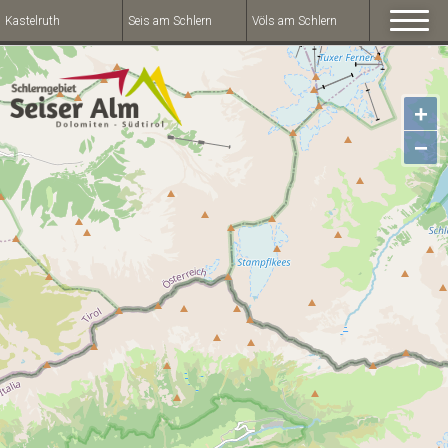
Kastelruth
Seis am Schlern
Völs am Schlern
+
−