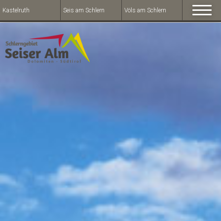
Kastelruth
Seis am Schlern
Völs am Schlern