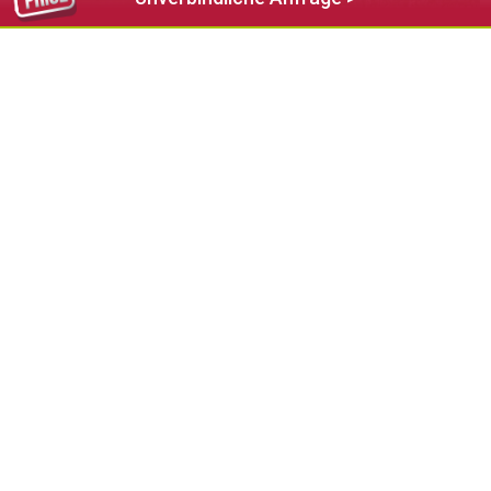
Seiser Alm Balance bietet im Frühling verschiedenste
Veranstaltungen und Workshops rund um die Themen
Entspannen und Wohlfühlen für Körper und Geist und
ermöglichen es, mit Hilfe der Natur Kraft zu tanken.
Weitere Informationen: www.seiseralm.it/balance
< Zurück