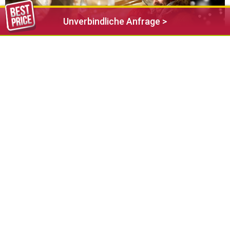
Unverbindliche Anfrage >
Ab heute sind der Weihnachtsmarkt und der Eislaufplatz
offiziell eröffnet!
Der Weihnachtsmarkt ist an den Wochenenden von Freitag
bis Sonntag sowie an Feiertagen geöffnet, während der
Eislaufplatz täglich für euch zur Verfügung steht.
Bei der Eröffnungsfeier wird es eine kurze Rede geben.
Anschließend lädt der Tourismusverein zu einem kleinen
Umtrunk mit Glühwein, Weihnachtskeksen und Panettone ein.