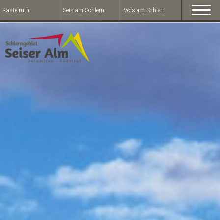
Kastelruth
Seis am Schlern
Völs am Schlern