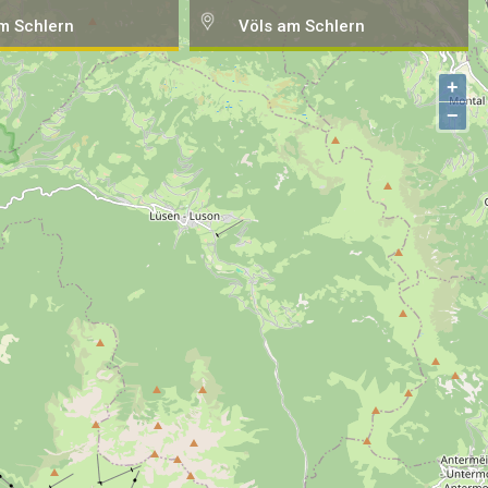
m Schlern
Völs am Schlern
+
−