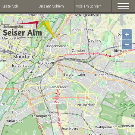
Kastelruth
Seis am Schlern
Völs am Schlern
+
−