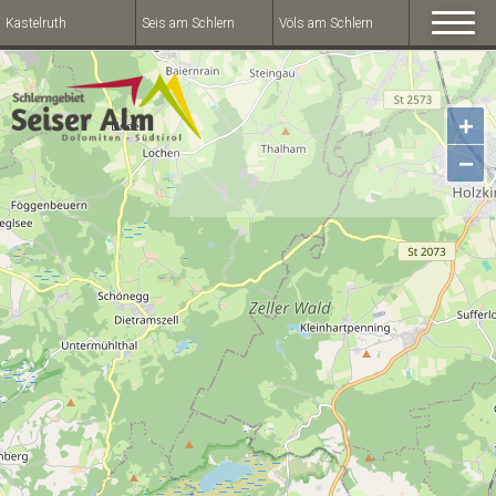
Kastelruth
Seis am Schlern
Völs am Schlern
+
−