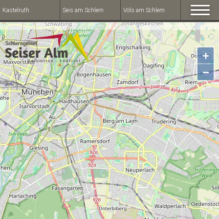
Kastelruth
Seis am Schlern
Völs am Schlern
+
−