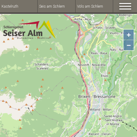
Kastelruth
Seis am Schlern
Völs am Schlern
+
−